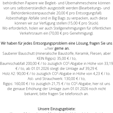
behördlichen Papiere wie Begleit- und Übernahmescheine können
von uns selbstverständlich ausgestellt werden (Bearbeitungs- und
Behördenkostenpauschale 20,00 € pro Entsorgungsfall).
Asbesthaltige Abfälle sind in Big Bags zu verpacken, auch diese
können wir zur Verfügung stellen (15,00 € pro Stück).
Wo erforderlich, holen wir auch Stellgenehmigungen für öffentlichen
Verkehrsraum ein (70,00 € pro Genehmigung).
Wir haben für jedes Entsorgungsproblem eine Lösung, fragen Sie uns
→hier
gerne an.
Sauberer Bauschutt (mineralische Baustoffe, Keramik, Fliesen, aber
KEIN Rigips): 35,00 € / to,
Baumischabfall 200,00 € / to zuzüglich CO²-Abgabe in Höhe von 33,19
€ / to, ab 01.01.2026 steigt die Umlage auf 39,29 €.
Holz A2: 90,00 € / to zuzüglich CO²-Abgabe in Höhe von 4,23 € / to.
Ast- und Strauchwerk: 130,00 € / to,
Rigips: 160,00 € / to zuzüglich 21,75 € / to CO²-Abgabe, hier ist uns
die genaue Erhöhung der Umlage zum 01.01.2026 noch nicht
bekannt, bitte fragen Sie telefonisch an.
Unsere Einzugsgebiete: