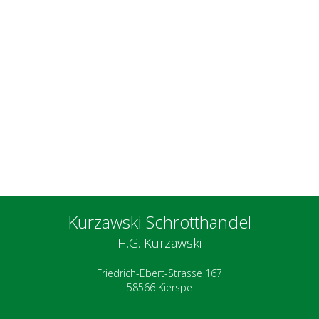
Kurzawski Schrotthandel
H.G. Kurzawski
Friedrich-Ebert-Strasse 167
58566 Kierspe